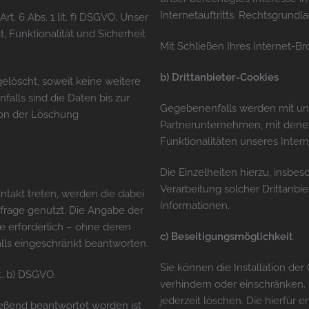
Internetauftritts. Rechtsgrundlag
t. 6 Abs. 1 lit. f) DSGVO. Unser
t, Funktionalität und Sicherheit
Mit Schließen Ihres Internet-B
b) Drittanbieter-Cookies
elöscht, soweit keine weitere
alls sind die Daten bis zur
Gegebenenfalls werden mit uns
 von der Löschung
Partnerunternehmen, mit dene
Funktionalitäten unseres Inter
Die Einzelheiten hierzu, insb
Verarbeitung solcher Drittanbi
ntakt treten, werden die dabei
Informationen.
frage genutzt. Die Angabe der
e erforderlich – ohne deren
c) Beseitigungsmöglichkeit
alls eingeschränkt beantworten.
Sie können die Installation der
it. b) DSGVO.
verhindern oder einschränken. 
jederzeit löschen. Die hierfür
ießend beantwortet worden ist