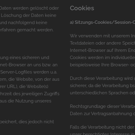
Cookies
n Daten werden gelöscht oder
er Löschung der Daten keine
a) Sitzungs-Cookies/Session-
und nachfolgend keine
erfahren gemacht werden.
Wir verwenden mit unserem Inte
Textdateien oder andere Speic
Internet-Browser auf Ihrem En
tung eines sicheren und
Cookies werden im individuell
ernet-Browser an uns bzw. an
beispielsweise Ihre Browser- od
Server-Logfiles werden u.a.
Durch diese Verarbeitung wird u
tem, die Website, von der aus
sicherer, da die Verarbeitung b
rer URL), die Website(s)
unterschiedlichen Sprachen od
rzeit des jeweiligen Zugriffs
 aus die Nutzung unseres
Rechtsgrundlage dieser Verarbeit
Daten zur Vertragsanbahnung o
ichert, dies jedoch nicht
Falls die Verarbeitung nicht de
unser berechtigtes Interesse i