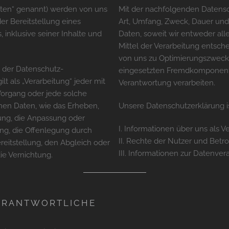
ten“ genannt) werden von uns
Mit der nachfolgenden Datensc
r Bereitstellung eines
Art, Umfang, Zweck, Dauer un
, inklusive seiner Inhalte und
Daten, soweit wir entweder al
Mittel der Verarbeitung entsch
von uns zu Optimierungszwecke
o der Datenschutz-
eingesetzten Fremdkomponenten
 als „Verarbeitung“ jeder mit
Verantwortung verarbeiten.
Vorgang oder jede solche
n Daten, wie das Erheben,
Unsere Datenschutzerklärung ist
rung, die Anpassung oder
I. Informationen über uns als V
ng, die Offenlegung durch
II. Rechte der Nutzer und Betr
reitstellung, den Abgleich oder
III. Informationen zur Datenver
ie Vernichtung.
VERANTWORTLICHE