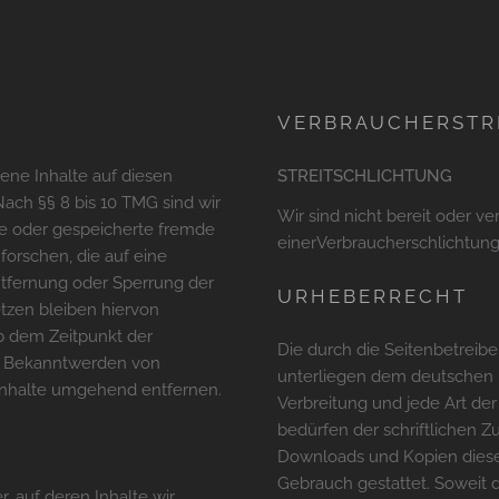
VERBRAUCHERSTR
gene Inhalte auf diesen
STREITSCHLICHTUNG
ach §§ 8 bis 10 TMG sind wir
Wir sind nicht bereit oder ve
lte oder gespeicherte fremde
einerVerbraucherschlichtung
orschen, die auf eine
Entfernung oder Sperrung der
URHEBERRECHT
tzen bleiben hiervon
ab dem Zeitpunkt der
Die durch die Seitenbetreibe
ei Bekanntwerden von
unterliegen dem deutschen U
Inhalte umgehend entfernen.
Verbreitung und jede Art de
bedürfen der schriftlichen Z
Downloads und Kopien dieser
Gebrauch gestattet. Soweit di
, auf deren Inhalte wir